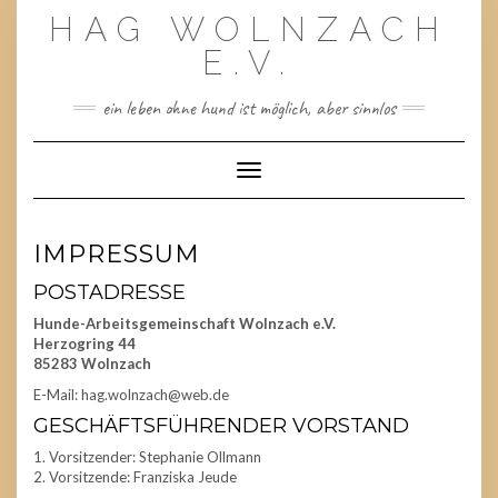
Skip
HAG WOLNZACH
to
content
E.V.
ein leben ohne hund ist möglich, aber sinnlos
Toggle Navigation
IMPRESSUM
POSTADRESSE
Hunde-Arbeitsgemeinschaft Wolnzach e.V.
Herzogring 44
85283 Wolnzach
E-Mail: hag.wolnzach@web.de
GESCHÄFTSFÜHRENDER VORSTAND
1. Vorsitzender: Stephanie Ollmann
2. Vorsitzende: Franziska Jeude