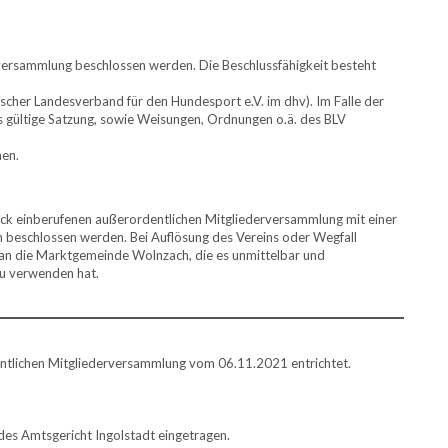
ersammlung beschlossen werden. Die Beschlussfähigkeit besteht
scher Landesverband für den Hundesport e.V. im dhv). Im Falle der
ls gültige Satzung, sowie Weisungen, Ordnungen o.ä. des BLV
men.
eck einberufenen außerordentlichen Mitgliederversammlung mit einer
 beschlossen werden. Bei Auflösung des Vereins oder Wegfall
 an die Marktgemeinde Wolnzach, die es unmittelbar und
zu verwenden hat.
ntlichen Mitgliederversammlung vom 06.11.2021 entrichtet.
des Amtsgericht Ingolstadt eingetragen.