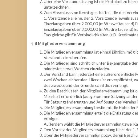
Über eine Vorstandssitzung ist ein Protokoll zu führ
unterzeichnen.
Zum Abschluss von Rechtsgeschäften, die den Verein n
1. Vorsitzende alleine, der 2. Vorsitzende jeweils z
Einzelausgaben über 2.000,00 (m.W.: zweitausend) E
Einzelausgaben über 3.000,00 (m.W.: dreitausend) 
Das gleiche gilt für Verbindlichkeiten (z.B. Kreditau
§ 8 Mitgliederversammlung
Die Mitgliederversammlung ist einmal jährlich, möglic
Vorstands einzuberufen.
Die Mitglieder sind schriftlich unter Bekanntgabe de
mindestens zwei Wochen einzuladen.
Der Vorstand kann jederzeit eine außerordentliche M
zwei Wochen einberufen. Hierzu ist er verpflichtet, 
des Zwecks und der Gründe schriftlich verlangt.
Zu den Beschlüssen der Mitgliederversammlung ist oh
Mehrheit erforderlich (ausgenommen Satzungsänderu
Für Satzungsänderungen und Auflösung des Vereins i
Die Mitgliederversammlung bestimmt die Höhe der M
Die Mitgliederversammlung erteilt die Entlastung de
erfolgen.
Außerdem wählt die Mitgliederversammlung zwei Ka
Den Vorsitz der Mitgliederversammlung führt der 1. 
Über die Mitgliederversammlung bzw. deren Beschlüs