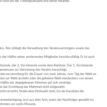
en rund um die Trainingsabläufe und deren Inhalten.
eins. Ihm obliegt die Verwaltung des Vereinsvermögens sowie das
der Hälfte seiner amtierendes Mitglieder beschlussfähig. Er ist auch
itzende, der 2. Vorsitzende sowie dem Beisitzer. Der 1. Vorsitzende
d gemeinsam zur Vertretung des Vereins berechtigt.
ederversammlung für die Dauer von zwei Jahren, vom Tag der Wahl an
didat zur Wahl ansteht oder die geheime Wahl mindestens von einem
e Hälfte der abgegebenen Stimmen auf sich vereinigt.
 der Ermittlung der Mehrheit nicht mitgezählt.
ht erreicht, findet eine Stichwahl statt, bis ein Kandidat die
tsniederlegung, erst aus dem Amt, wenn der Nachfolger gewählt ist.
öchstens um sechs Monate.