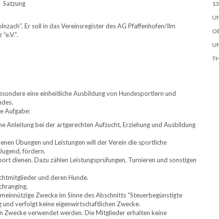
Satzung
13
UN
zach”. Er soll in das Vereinsregister des AG Pfaffenhofen/Ilm
OB
“e.V.”.
UN
TH
esondere eine einheitliche Ausbildung von Hundesportlern und
ndes.
de Aufgabe:
e Anleitung bei der artgerechten Aufzucht, Erziehung und Ausbildung
nen Übungen und Leistungen will der Verein die sportliche
Jugend, fördern.
rt dienen. Dazu zählen Leistungsprüfungen, Turnieren und sonstigen
ichtmitglieder und deren Hunde.
chranging.
gemeinnützige Zwecke im Sinne des Abschnitts “Steuerbegünstigte
 und verfolgt keine eigenwirtschaftlichen Zwecke.
en Zwecke verwendet werden. Die Mitglieder erhalten keine