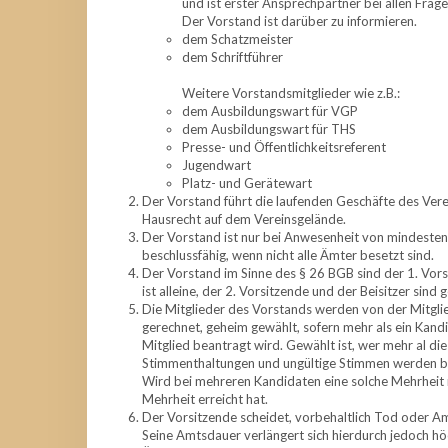
und ist erster Ansprechpartner bei allen Frag
Der Vorstand ist darüber zu informieren.
dem Schatzmeister
dem Schriftführer
Weitere Vorstandsmitglieder wie z.B.:
dem Ausbildungswart für VGP
dem Ausbildungswart für THS
Presse- und Öffentlichkeitsreferent
Jugendwart
Platz- und Gerätewart
Der Vorstand führt die laufenden Geschäfte des Ver
Hausrecht auf dem Vereinsgelände.
Der Vorstand ist nur bei Anwesenheit von mindestens 
beschlussfähig, wenn nicht alle Ämter besetzt sind.
Der Vorstand im Sinne des § 26 BGB sind der 1. Vors
ist alleine, der 2. Vorsitzende und der Beisitzer sin
Die Mitglieder des Vorstands werden von der Mitgli
gerechnet, geheim gewählt, sofern mehr als ein Kan
Mitglied beantragt wird. Gewählt ist, wer mehr al di
Stimmenthaltungen und ungültige Stimmen werden bei
Wird bei mehreren Kandidaten eine solche Mehrheit nic
Mehrheit erreicht hat.
Der Vorsitzende scheidet, vorbehaltlich Tod oder Am
Seine Amtsdauer verlängert sich hierdurch jedoch h