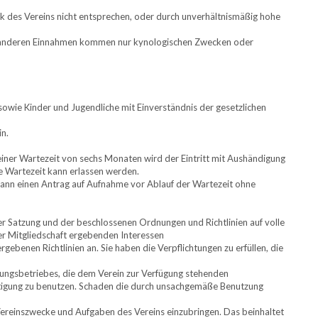
 des Vereins nicht entsprechen, oder durch unverhältnismäßig hohe
 anderen Einnahmen kommen nur kynologischen Zwecken oder
sowie Kinder und Jugendliche mit Einverständnis der gesetzlichen
in.
iner Wartezeit von sechs Monaten wird der Eintritt mit Aushändigung
e Wartezeit kann erlassen werden.
ann einen Antrag auf Aufnahme vor Ablauf der Wartezeit ohne
r Satzung und der beschlossenen Ordnungen und Richtlinien auf volle
er Mitgliedschaft ergebenden Interessen
rgebenen Richtlinien an. Sie haben die Verpflichtungen zu erfüllen, die
ungsbetriebes, die dem Verein zur Verfügung stehenden
tigung zu benutzen. Schaden die durch unsachgemäße Benutzung
ie Vereinszwecke und Aufgaben des Vereins einzubringen. Das beinhaltet