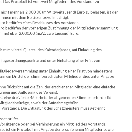
en. Das Protokoll ist von zwei Mitgliedern des Vorstands zu
icht mehr als 2.000,00 (m.W.: zweitausend) Euro zu belasten, ist der
usammen mit dem Beisitzer bevollmächtigt.
uro bedürfen eines Beschlusses des Vorstands.
Euro bedürfen der vorherigen Zustimmung der Mitgliederversammlung.
fnahme) über 2.000,00 (m.W.: zweitausend) Euro.
hst im viertel Quartal des Kalenderjahres, auf Einladung des
r Tagesordnungspunkte und unter Einhaltung einer Frist von
itgliederversammlung unter Einhaltung einer Frist von mindestens
wenn ein Drittel der stimmberechtigten Mitglieder dies unter Angabe
ne Rücksicht auf die Zahl der erschienenen Mitglieder eine einfache
ngen und Auflösung des Vereins).
st eine dreiviertel-Mehrheit der abgebenden Stimmen erforderlich.
itgliedsbeiträge, sowie der Aufnahmegebühr.
s Vorstands. Die Entlastung des Schatzmeisters muss getrennt
ssenprüfer.
Vorsitzende oder bei Verhinderung ein Mitglied des Vorstands.
se ist ein Protokoll mit Angabe der erschienenen Mitglieder sowie