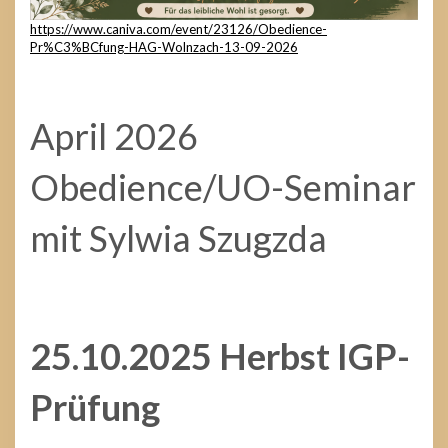
https://www.caniva.com/event/23126/Obedience-
Pr%C3%BCfung-HAG-Wolnzach-13-09-2026
April 2026
Obedience/UO-Seminar
mit Sylwia Szugzda
25.10.2025 Herbst IGP-
Prüfung