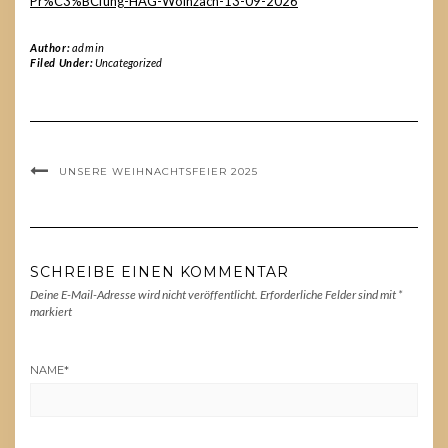
Pr%C3%BCfung-HAG-Wolnzach-13-09-2026
Author:
admin
Filed Under:
Uncategorized
UNSERE WEIHNACHTSFEIER 2025
SCHREIBE EINEN KOMMENTAR
Deine E-Mail-Adresse wird nicht veröffentlicht.
Erforderliche Felder sind mit
*
markiert
NAME
*