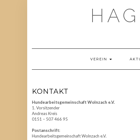
Skip
HAG
to
content
VEREIN
AKT
KONTAKT
Hundearbeitsgemeinschaft Wolnzach e.V.
1. Vorsitzender
Andreas Kreis
0151 – 507 466 95
Postanschrift:
Hundearbeitsgemeinschaft Wolnzach e.V.