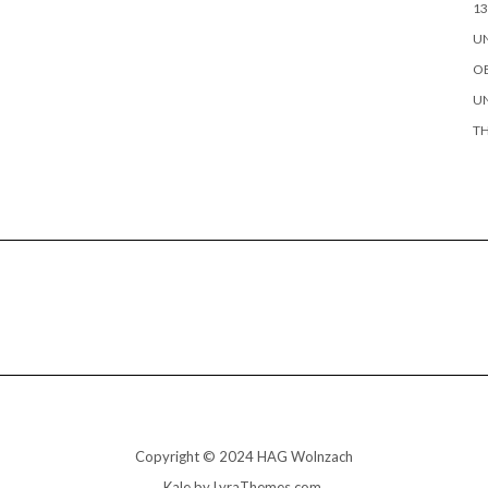
13
UN
OB
UN
TH
Copyright © 2024 HAG Wolnzach
Kale
by LyraThemes.com.